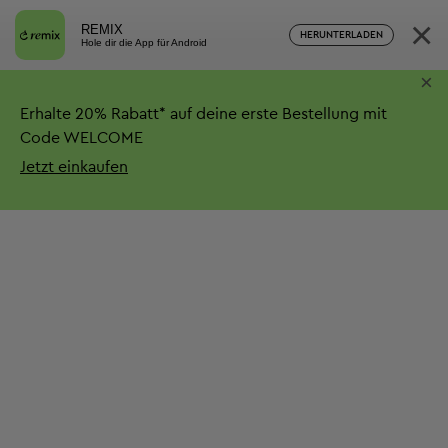
×
REMIX
HERUNTERLADEN
Hole dir die App für Android
×
Erhalte
20%
Rabatt*
auf deine erste Bestellung mit
Code WELCOME
Jetzt einkaufen