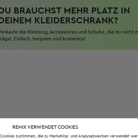
DU BRAUCHST MEHR PLATZ IN
DEINEM KLEIDERSCHRANK?
Verkaufe die Kleidung, Accessoires und Schuhe, die du nicht 
trägst. Einfach, bequem und kostenlos!
REMIX VERWENDET COOKIES
s-Cookies zustimmen, die zu Marketing- und Analysezwecken verwendet we