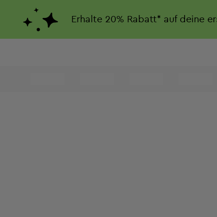
Erhalte
20%
Rabatt*
auf deine e