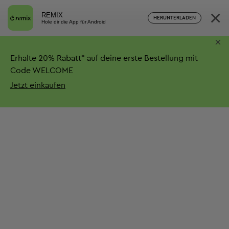
×
REMIX
HERUNTERLADEN
Hole dir die App für Android
×
Erhalte
20%
Rabatt*
auf deine erste Bestellung mit
Code WELCOME
Jetzt einkaufen