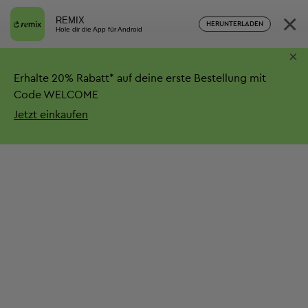
×
REMIX
HERUNTERLADEN
Hole dir die App für Android
×
Erhalte
20%
Rabatt*
auf deine erste Bestellung mit
Code WELCOME
Jetzt einkaufen