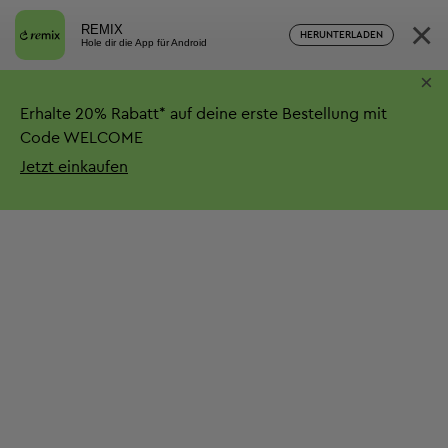
×
REMIX
HERUNTERLADEN
Hole dir die App für Android
×
Erhalte
20%
Rabatt*
auf deine erste Bestellung mit
Code WELCOME
Jetzt einkaufen