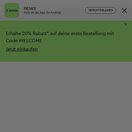
×
REMIX
HERUNTERLADEN
Hole dir die App für Android
×
Erhalte
20%
Rabatt*
auf deine erste Bestellung mit
Code WELCOME
Jetzt einkaufen