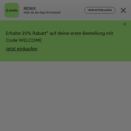
×
REMIX
HERUNTERLADEN
Hole dir die App für Android
×
Erhalte
20%
Rabatt*
auf deine erste Bestellung mit
Code WELCOME
Jetzt einkaufen