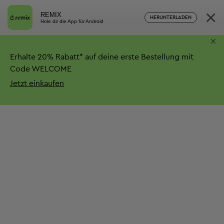
×
REMIX
HERUNTERLADEN
Hole dir die App für Android
×
Erhalte
20%
Rabatt*
auf deine erste Bestellung mit
Code WELCOME
Jetzt einkaufen