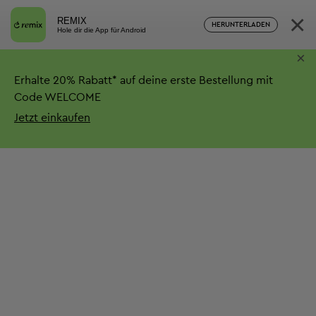
×
REMIX
HERUNTERLADEN
Hole dir die App für Android
×
Erhalte
20%
Rabatt*
auf deine erste Bestellung mit
Code WELCOME
Jetzt einkaufen