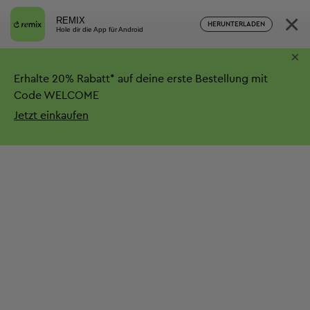
×
REMIX
HERUNTERLADEN
Hole dir die App für Android
×
Erhalte
20%
Rabatt*
auf deine erste Bestellung mit
Code WELCOME
Jetzt einkaufen