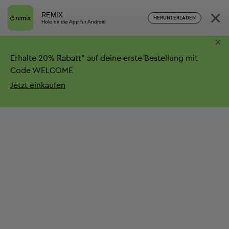
×
REMIX
HERUNTERLADEN
Hole dir die App für Android
×
Erhalte
20%
Rabatt*
auf deine erste Bestellung mit
Code WELCOME
Jetzt einkaufen