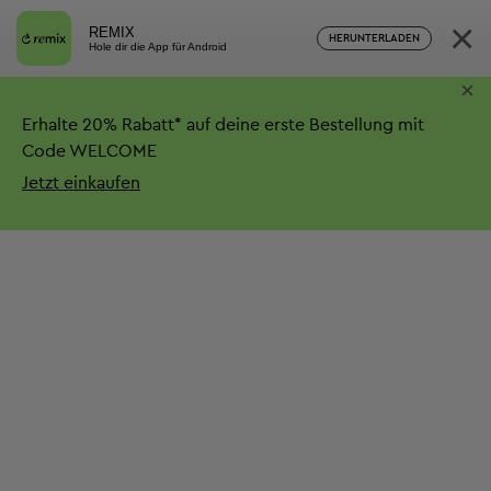
×
REMIX
HERUNTERLADEN
Hole dir die App für Android
×
Erhalte
20%
Rabatt*
auf deine erste Bestellung mit
Code WELCOME
Jetzt einkaufen