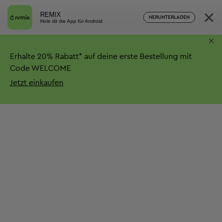
×
REMIX
HERUNTERLADEN
Hole dir die App für Android
×
Erhalte
20%
Rabatt*
auf deine erste Bestellung mit
Code WELCOME
Jetzt einkaufen