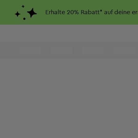
Erhalte
20%
Rabatt*
auf deine e