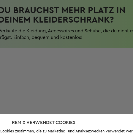
DU BRAUCHST MEHR PLATZ IN
DEINEM KLEIDERSCHRANK?
Verkaufe die Kleidung, Accessoires und Schuhe, die du nicht 
trägst. Einfach, bequem und kostenlos!
REMIX VERWENDET COOKIES
s-Cookies zustimmen, die zu Marketing- und Analysezwecken verwendet we