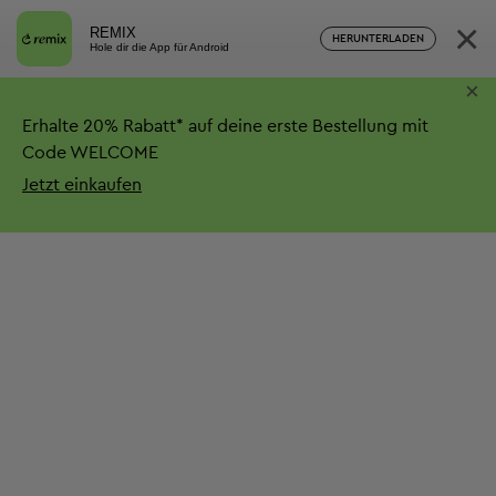
×
REMIX
HERUNTERLADEN
Hole dir die App für Android
×
Erhalte
20%
Rabatt*
auf deine erste Bestellung mit
Code WELCOME
Jetzt einkaufen