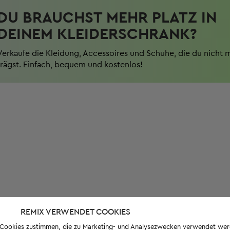
DU BRAUCHST MEHR PLATZ IN
DEINEM KLEIDERSCHRANK?
Verkaufe die Kleidung, Accessoires und Schuhe, die du nicht 
trägst. Einfach, bequem und kostenlos!
REMIX VERWENDET COOKIES
s-Cookies zustimmen, die zu Marketing- und Analysezwecken verwendet we