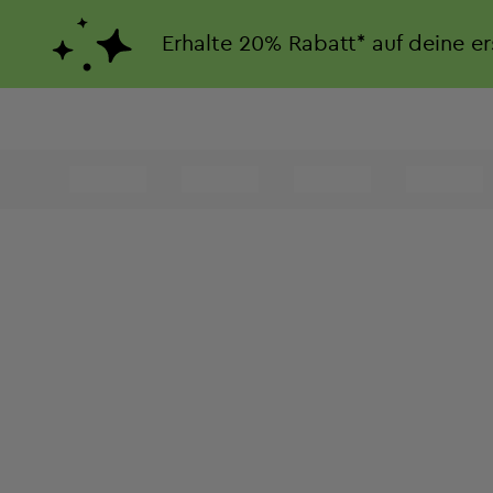
Erhalte
20%
Rabatt*
auf deine e