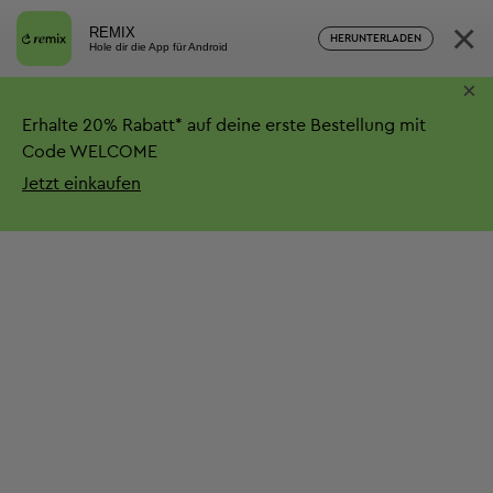
×
REMIX
HERUNTERLADEN
Hole dir die App für Android
×
Erhalte
20%
Rabatt*
auf deine erste Bestellung mit
Code WELCOME
Jetzt einkaufen