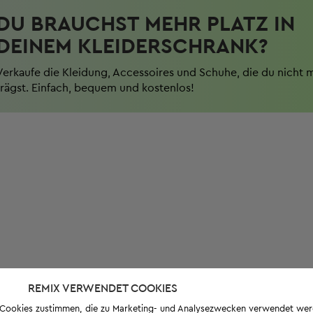
DU BRAUCHST MEHR PLATZ IN
DEINEM KLEIDERSCHRANK?
Verkaufe die Kleidung, Accessoires und Schuhe, die du nicht 
trägst. Einfach, bequem und kostenlos!
REMIX VERWENDET COOKIES
s-Cookies zustimmen, die zu Marketing- und Analysezwecken verwendet we