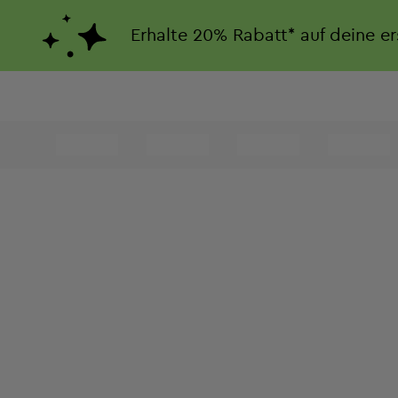
Erhalte
20%
Rabatt*
auf deine e