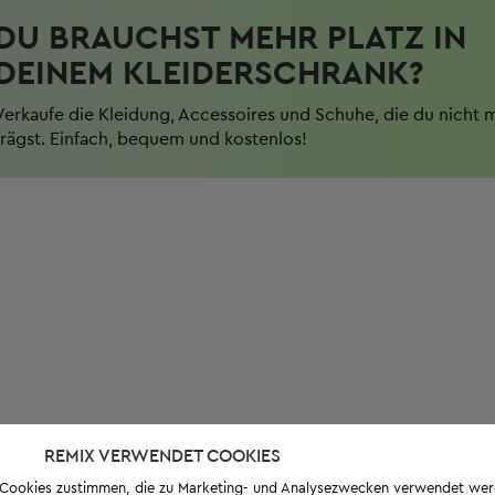
DU BRAUCHST MEHR PLATZ IN
DEINEM KLEIDERSCHRANK?
Verkaufe die Kleidung, Accessoires und Schuhe, die du nicht 
trägst. Einfach, bequem und kostenlos!
REMIX VERWENDET COOKIES
s-Cookies zustimmen, die zu Marketing- und Analysezwecken verwendet we