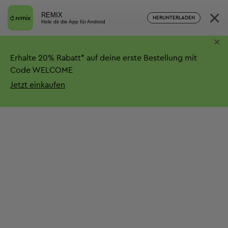
×
REMIX
HERUNTERLADEN
Hole dir die App für Android
×
Erhalte
20%
Rabatt*
auf deine erste Bestellung mit
Code WELCOME
Jetzt einkaufen