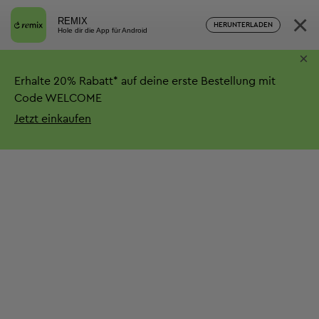
×
REMIX
HERUNTERLADEN
Hole dir die App für Android
×
Erhalte
20%
Rabatt*
auf deine erste Bestellung mit
Code WELCOME
Jetzt einkaufen