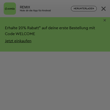
×
REMIX
HERUNTERLADEN
Hole dir die App für Android
×
Erhalte
20%
Rabatt*
auf deine erste Bestellung mit
Code WELCOME
Jetzt einkaufen