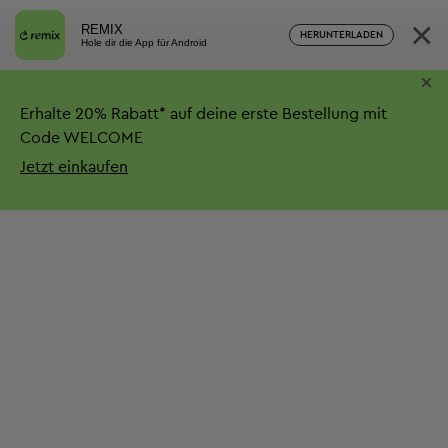
×
REMIX
HERUNTERLADEN
Hole dir die App für Android
×
Erhalte
20%
Rabatt*
auf deine erste Bestellung mit
Code WELCOME
Jetzt einkaufen