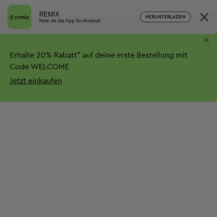
×
REMIX
HERUNTERLADEN
Hole dir die App für Android
×
Erhalte
20%
Rabatt*
auf deine erste Bestellung mit
Code WELCOME
Jetzt einkaufen