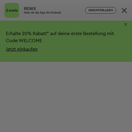
×
REMIX
HERUNTERLADEN
Hole dir die App für Android
×
Erhalte
20%
Rabatt*
auf deine erste Bestellung mit
Code WELCOME
Jetzt einkaufen