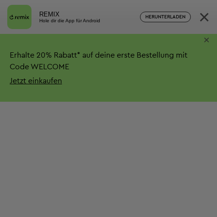
×
REMIX
HERUNTERLADEN
Hole dir die App für Android
×
Erhalte
20%
Rabatt*
auf deine erste Bestellung mit
Code WELCOME
Jetzt einkaufen