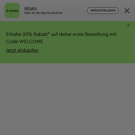
×
REMIX
HERUNTERLADEN
Hole dir die App für Android
×
Erhalte
20%
Rabatt*
auf deine erste Bestellung mit
Code WELCOME
Jetzt einkaufen