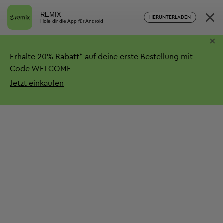
×
REMIX
HERUNTERLADEN
Hole dir die App für Android
×
Erhalte
20%
Rabatt*
auf deine erste Bestellung mit
Code WELCOME
Jetzt einkaufen