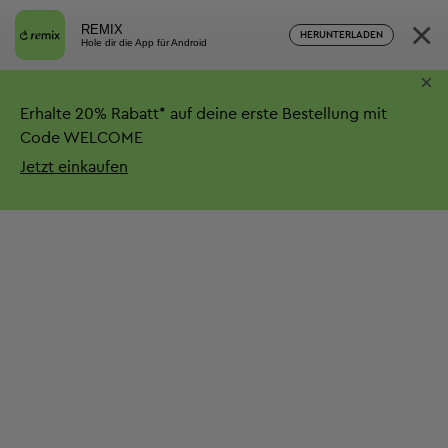
×
REMIX
HERUNTERLADEN
Hole dir die App für Android
×
Erhalte
20%
Rabatt*
auf deine erste Bestellung mit
Code WELCOME
Jetzt einkaufen