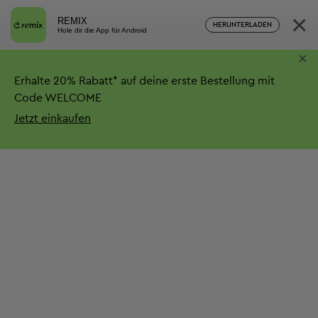
×
REMIX
HERUNTERLADEN
Hole dir die App für Android
×
Erhalte
20%
Rabatt*
auf deine erste Bestellung mit
Code WELCOME
Jetzt einkaufen