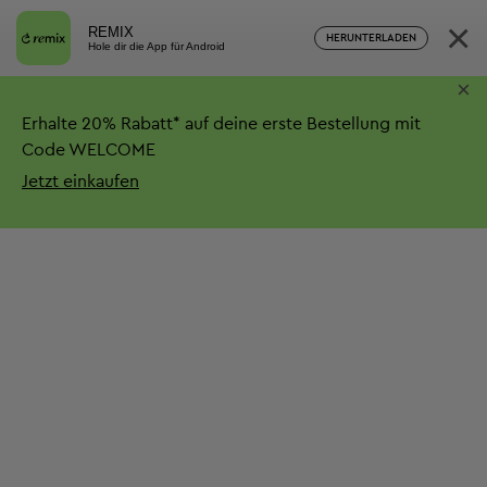
×
REMIX
HERUNTERLADEN
Hole dir die App für Android
×
Erhalte
20%
Rabatt*
auf deine erste Bestellung mit
Code WELCOME
Jetzt einkaufen