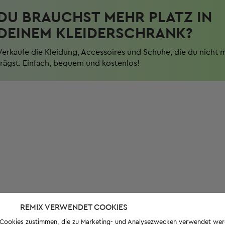
DU BRAUCHST MEHR PLATZ IN
DEINEM KLEIDERSCHRANK?
Verkaufe die Kleidung, Accessoires und Schuhe, die du nicht 
trägst. Einfach, bequem und kostenlos!
REMIX VERWENDET COOKIES
s-Cookies zustimmen, die zu Marketing- und Analysezwecken verwendet we