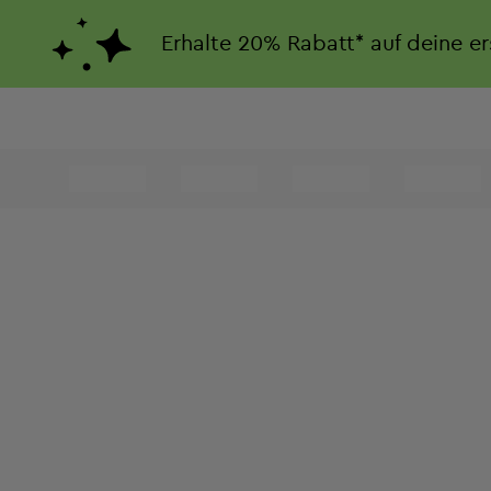
Erhalte
20%
Rabatt*
auf deine e