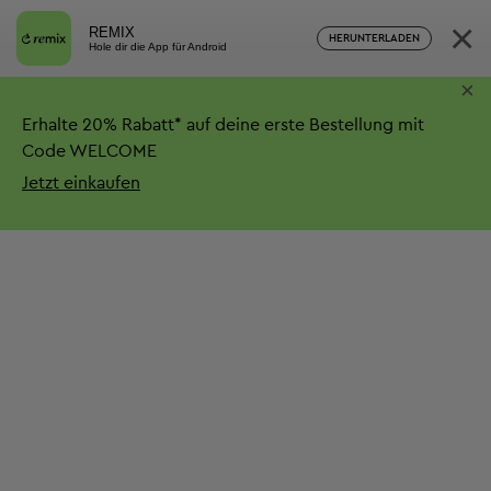
×
REMIX
HERUNTERLADEN
Hole dir die App für Android
×
Erhalte
20%
Rabatt*
auf deine erste Bestellung mit
Code WELCOME
Jetzt einkaufen