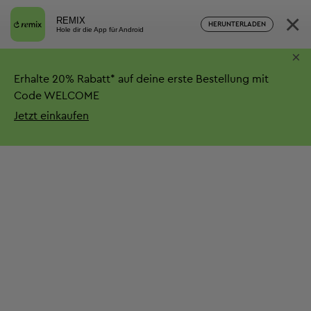
×
REMIX
HERUNTERLADEN
Hole dir die App für Android
×
Erhalte
20%
Rabatt*
auf deine erste Bestellung mit
Code WELCOME
Jetzt einkaufen