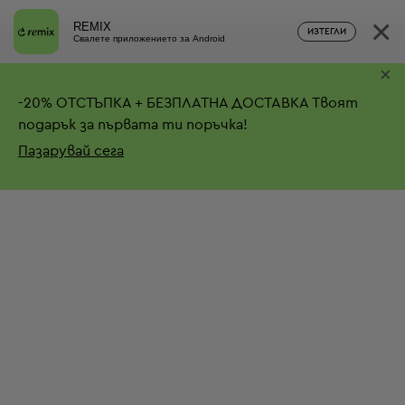
×
REMIX
ИЗТЕГЛИ
Свалете приложението за Android
×
-
20%
ОТСТЪПКА + БЕЗПЛАТНА ДОСТАВКА
Твоят
подарък за първата ти поръчка!
Пазарувай сега