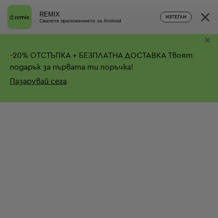
×
REMIX
ИЗТЕГЛИ
Свалете приложението за Android
×
-
20%
ОТСТЪПКА + БЕЗПЛАТНА ДОСТАВКА
Твоят
подарък за първата ти поръчка!
Пазарувай сега