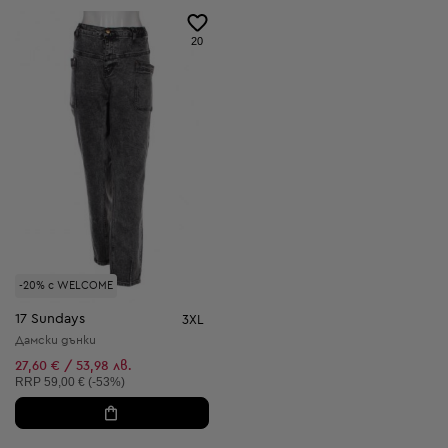
20
-20% с WELCOME
17 Sundays
3XL
Дамски дънки
27,60 € / 53,98 лв.
Препоръчителна цена:
RRP
59,00 € (-53%)