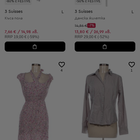
-60% с FESTIVE
-50% с FESTIVE
3 Suisses
3 Suisses
L
L
Къса пола
Дамска жилетка
Начална цена:
14,86 €
-7%
Discount Price:
Намалена цена:
7,66 € / 14,98 лв.
13,80 € / 26,99 лв.
Препоръчителна цена:
Препоръчителна цена:
RRP
19,00 € (-59%)
RRP
29,00 € (-52%)
4
1