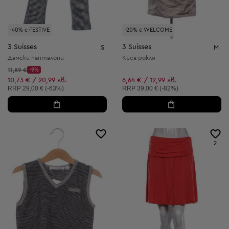
-40% с FESTIVE
-20% с WELCOME
3 Suisses
3 Suisses
S
M
Дамски панталони
Къса рокля
Начална цена:
11,89 €
-9%
Discount Price:
Намалена цена:
10,73 € / 20,99 лв.
6,64 € / 12,99 лв.
Препоръчителна цена:
Препоръчителна цена:
RRP
29,00 € (-63%)
RRP
39,00 € (-82%)
2