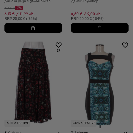
Дамска риза с дълъг ръкав
Дамски пуловер
Начална цена:
6,64 €
-7%
Discount Price:
Намалена цена:
6,13 € / 11,99 лв.
4,60 € / 9,00 лв.
Препоръчителна цена:
Препоръчителна цена:
RRP
25,00 € (-75%)
RRP
29,00 € (-84%)
17
-60% с FESTIVE
-60% с FESTIVE