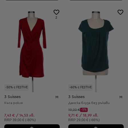
2
-50% с FESTIVE
-60% с FESTIVE
3 Suisses
3 Suisses
M
M
Къса рокля
Дамска блуза без ръкави
Начална цена:
10,22 €
-5%
Discount Price:
Намалена цена:
7,43 € / 14,53 лв.
9,71 € / 18,99 лв.
Препоръчителна цена:
Препоръчителна цена:
RRP
39,00 € (-80%)
RRP
29,00 € (-66%)