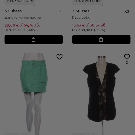
-20% с WELCOME
-20% с WELCOME
3 Suisses
3 Suisses
M
XS
Дамско зимно палто
Къса рокля
28,00 € / 54,76 лв.
15,63 € / 30,57 лв.
Препоръчителна цена:
Препоръчителна цена:
RRP
89,00 € (-68%)
RRP
39,00 € (-59%)
2