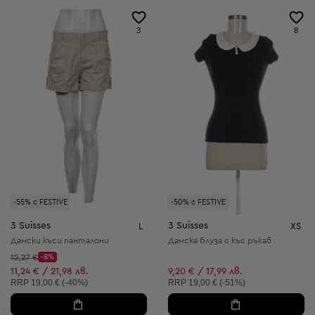
3
8
-55% с FESTIVE
-50% с FESTIVE
3 Suisses
3 Suisses
L
XS
Дамски къси панталони
Дамска блуза с къс ръкав
Начална цена:
12,27 €
-8%
Discount Price:
Намалена цена:
11,24 € / 21,98 лв.
9,20 € / 17,99 лв.
Препоръчителна цена:
Препоръчителна цена:
RRP
19,00 € (-40%)
RRP
19,00 € (-51%)