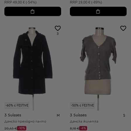
Препоръчителна цена:
Препоръчителна цена:
RRP
49,00 € (-54%)
RRP
19,00 € (-89%)
3
-60% с FESTIVE
-50% с FESTIVE
3 Suisses
3 Suisses
M
S
Дамско преходно палто
Дамска жилетка
Начална цена:
Начална цена:
20,45 €
-10%
8,18 €
-6%
Discount Price:
Discount Price: