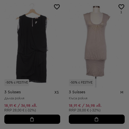
1
-50% с FESTIVE
-50% с FESTIVE
3 Suisses
3 Suisses
XS
M
Дълга рокля
Къса рокля
18,91 € / 36,98 лв.
18,91 € / 36,98 лв.
Препоръчителна цена:
Препоръчителна цена:
RRP
28,00 € (-32%)
RRP
28,00 € (-32%)