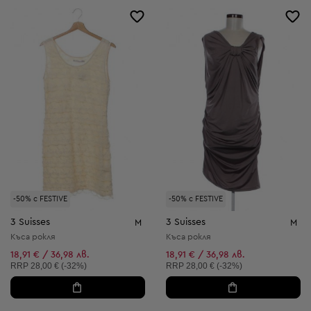
-50% с FESTIVE
-50% с FESTIVE
3 Suisses
3 Suisses
M
M
Къса рокля
Къса рокля
18,91 € / 36,98 лв.
18,91 € / 36,98 лв.
Препоръчителна цена:
Препоръчителна цена:
RRP
28,00 € (-32%)
RRP
28,00 € (-32%)