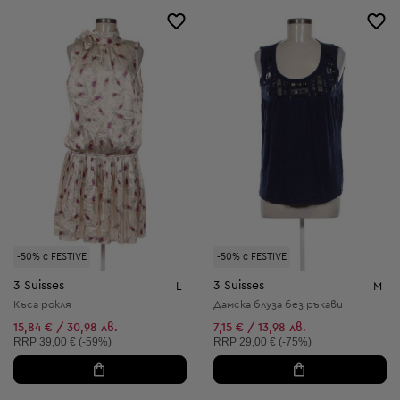
-50% с FESTIVE
-50% с FESTIVE
3 Suisses
3 Suisses
L
M
Къса рокля
Дамска блуза без ръкави
15,84 € / 30,98 лв.
7,15 € / 13,98 лв.
Препоръчителна цена:
Препоръчителна цена:
RRP
39,00 € (-59%)
RRP
29,00 € (-75%)