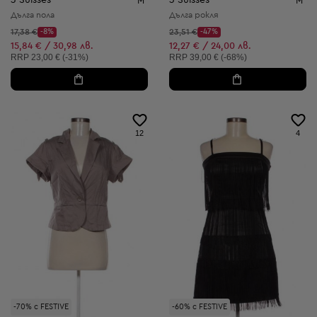
3 Suisses
3 Suisses
M
M
Дълга пола
Дълга рокля
Начална цена:
Начална цена:
17,38 €
-8%
23,51 €
-47%
Discount Price:
Discount Price:
Намалена цена:
Намалена цена:
15,84 € / 30,98 лв.
12,27 € / 24,00 лв.
Препоръчителна цена:
Препоръчителна цена:
RRP
23,00 € (-31%)
RRP
39,00 € (-68%)
12
4
-70% с FESTIVE
-60% с FESTIVE