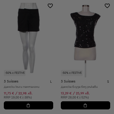
-50% с FESTIVE
-50% с FESTIVE
3 Suisses
3 Suisses
L
S
Дамски къси панталони
Дамска блуза без ръкави
11,75 € / 22,98 лв.
13,29 € / 25,99 лв.
Препоръчителна цена:
Препоръчителна цена:
RRP
19,00 € (-38%)
RRP
28,00 € (-52%)