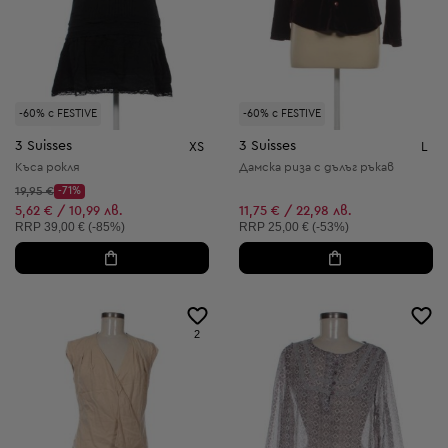
-60% с FESTIVE
-60% с FESTIVE
3 Suisses
3 Suisses
XS
L
Къса рокля
Дамска риза с дълъг ръкав
Начална цена:
19,95 €
-71%
Discount Price:
Намалена цена:
5,62 € / 10,99 лв.
11,75 € / 22,98 лв.
Препоръчителна цена:
Препоръчителна цена:
RRP
39,00 € (-85%)
RRP
25,00 € (-53%)
2