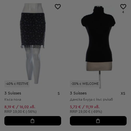
4
-40% с FESTIVE
-20% с WELCOME
3 Suisses
3 Suisses
S
XS
Къса пола
Дамска блуза с къс ръкав
8,19 € / 16,02 лв.
5,72 € / 11,19 лв.
Препоръчителна цена:
Препоръчителна цена:
RRP
19,00 € (-56%)
RRP
19,00 € (-69%)