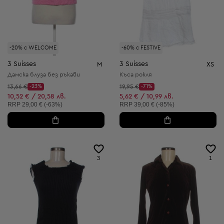
-20% с WELCOME
-60% с FESTIVE
3 Suisses
3 Suisses
M
XS
Дамска блуза без ръкави
Къса рокля
Начална цена:
Начална цена:
13,66 €
-23%
19,95 €
-71%
Discount Price:
Discount Price:
Намалена цена:
Намалена цена:
10,52 € / 20,58 лв.
5,62 € / 10,99 лв.
Препоръчителна цена:
Препоръчителна цена:
RRP
29,00 € (-63%)
RRP
39,00 € (-85%)
3
1