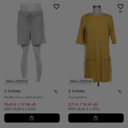
18
-50% с FESTIVE
-50% с FESTIVE
3 Suisses
3 Suisses
XL
XL
Мъжки къси панталони
Къса рокля
19,42 € / 37,98 лв.
9,71 € / 18,99 лв.
Препоръчителна цена:
Препоръчителна цена:
RRP
29,00 € (-33%)
RRP
39,00 € (-75%)