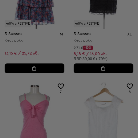
-60% с FESTIVE
-60% с FESTIVE
3 Suisses
3 Suisses
M
XL
Къса рокля
Къса рокля
Начална цена:
9,71 €
-15%
Discount Price:
13,15 € / 25,72 лв.
Намалена цена:
8,18 € / 16,00 лв.
Препоръчителна цена:
RRP
39,00 € (-79%)
7
8