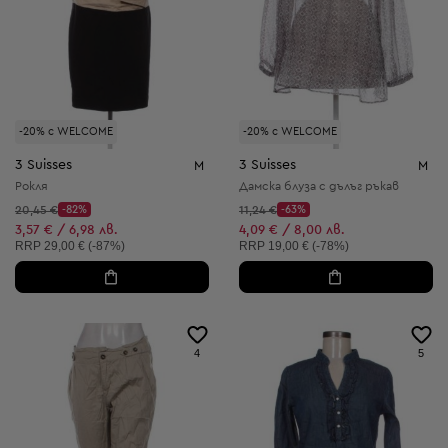
-20% с WELCOME
-20% с WELCOME
3 Suisses
3 Suisses
M
M
Рокля
Дамска блуза с дълъг ръкав
Начална цена:
Начална цена:
20,45 €
-82%
11,24 €
-63%
Discount Price:
Discount Price:
Намалена цена:
Намалена цена:
3,57 € / 6,98 лв.
4,09 € / 8,00 лв.
Препоръчителна цена:
Препоръчителна цена:
RRP
29,00 € (-87%)
RRP
19,00 € (-78%)
4
5