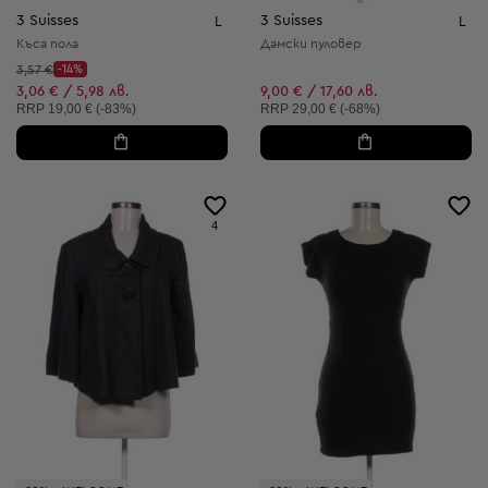
3 Suisses
3 Suisses
L
L
Къса пола
Дамски пуловер
Начална цена:
3,57 €
-14%
Discount Price:
Намалена цена:
3,06 € / 5,98 лв.
9,00 € / 17,60 лв.
Препоръчителна цена:
Препоръчителна цена:
RRP
19,00 € (-83%)
RRP
29,00 € (-68%)
4