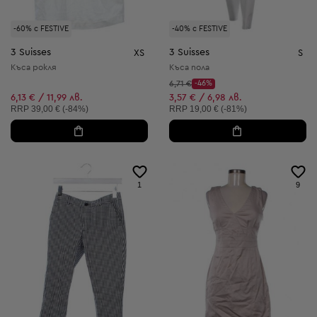
-60% с FESTIVE
-40% с FESTIVE
3 Suisses
3 Suisses
XS
S
Къса рокля
Къса пола
Начална цена:
6,71 €
-46%
Discount Price:
Намалена цена:
6,13 € / 11,99 лв.
3,57 € / 6,98 лв.
Препоръчителна цена:
Препоръчителна цена:
RRP
39,00 € (-84%)
RRP
19,00 € (-81%)
1
9