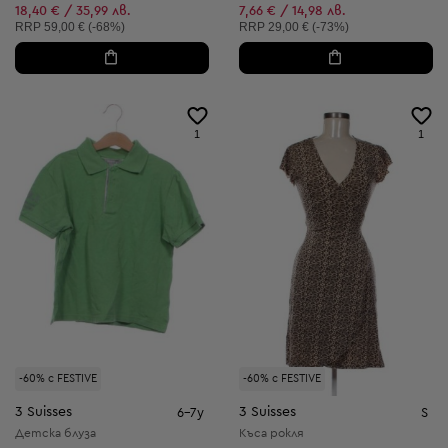
Намалена цена:
Намалена цена:
18,40 € / 35,99 лв.
7,66 € / 14,98 лв.
Препоръчителна цена:
Препоръчителна цена:
RRP
59,00 € (-68%)
RRP
29,00 € (-73%)
1
1
-60% с FESTIVE
-60% с FESTIVE
3 Suisses
3 Suisses
6-7y
S
Детска блуза
Къса рокля