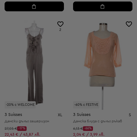
2
-20% с WELCOME
-60% с FESTIVE
3 Suisses
3 Suisses
XL
S
Дамски дълъг гащеризон
Дамска блуза с дълъг ръкав
Начална цена:
Начална цена:
27,05 €
-17%
6,13 €
-66%
Discount Price:
Discount Price:
Намалена цена:
Намалена цена:
22,43 € / 43,87 лв.
2,04 € / 3,99 лв.