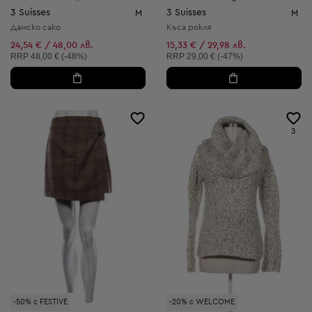
3 Suisses
3 Suisses
M
M
Дамско сако
Къса рокля
24,54 € / 48,00 лв.
15,33 € / 29,98 лв.
Препоръчителна цена:
Препоръчителна цена:
RRP
48,00 € (-48%)
RRP
29,00 € (-47%)
3
-50% с FESTIVE
-20% с WELCOME