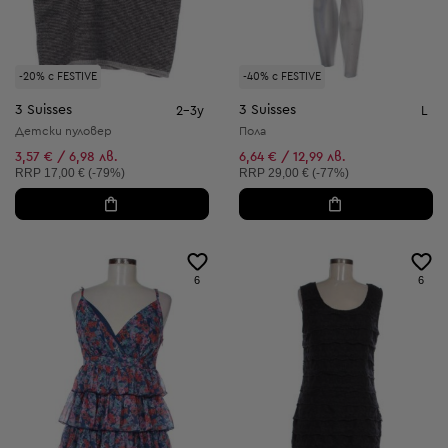
-20% с FESTIVE
-40% с FESTIVE
3 Suisses
3 Suisses
2-3y
L
Детски пуловер
Пола
3,57 € / 6,98 лв.
6,64 € / 12,99 лв.
Препоръчителна цена:
Препоръчителна цена:
RRP
17,00 € (-79%)
RRP
29,00 € (-77%)
6
6