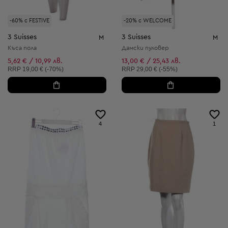
-60% с FESTIVE
-20% с WELCOME
3 Suisses
3 Suisses
M
M
Къса пола
Дамски пуловер
5,62 € / 10,99 лв.
13,00 € / 25,43 лв.
Препоръчителна цена:
Препоръчителна цена:
RRP
19,00 € (-70%)
RRP
29,00 € (-55%)
4
1