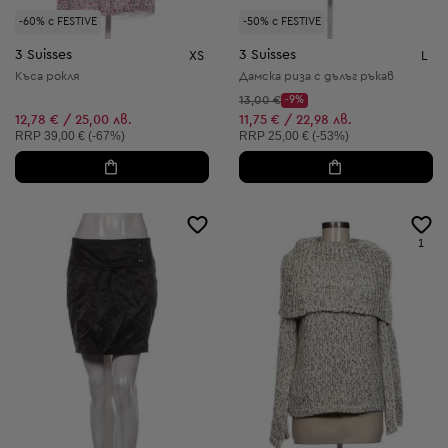
-60% с FESTIVE
-50% с FESTIVE
3 Suisses
3 Suisses
XS
L
Къса рокля
Дамска риза с дълъг ръкав
Начална цена:
13,00 €
-9%
Discount Price:
Намалена цена:
12,78 € / 25,00 лв.
11,75 € / 22,98 лв.
Препоръчителна цена:
Препоръчителна цена:
RRP
39,00 € (-67%)
RRP
25,00 € (-53%)
1