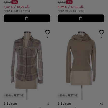
Начална цена:
Начална цена:
6,13 €
-8%
9,20 €
-5%
Discount Price:
Discount Price:
Намалена цена:
Намалена цена:
5,62 € / 10,99 лв.
8,69 € / 17,00 лв.
Препоръчителна цена:
Препоръчителна цена:
RRP
11,00 € (-48%)
RRP
39,00 € (-77%)
2
9
-50% с FESTIVE
-20% с FESTIVE
3 Suisses
3 Suisses
S
XS