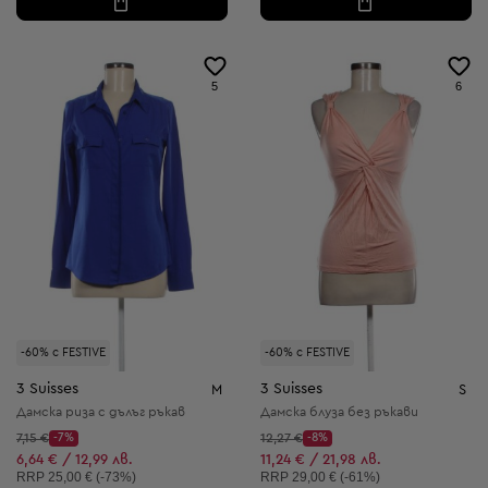
5
6
-60% с FESTIVE
-60% с FESTIVE
3 Suisses
3 Suisses
M
S
Дамска риза с дълъг ръкав
Дамска блуза без ръкави
Начална цена:
Начална цена:
7,15 €
-7%
12,27 €
-8%
Discount Price:
Discount Price:
Намалена цена:
Намалена цена:
6,64 € / 12,99 лв.
11,24 € / 21,98 лв.
Препоръчителна цена:
Препоръчителна цена:
RRP
25,00 € (-73%)
RRP
29,00 € (-61%)