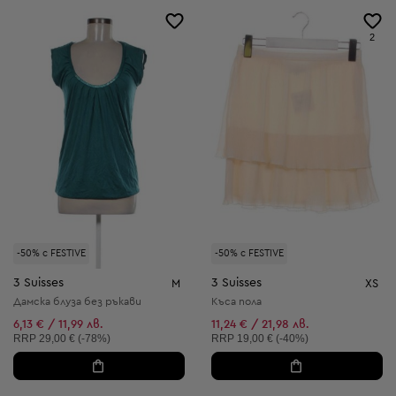
2
-50% с FESTIVE
-50% с FESTIVE
3 Suisses
3 Suisses
M
XS
Дамска блуза без ръкави
Къса пола
6,13 € / 11,99 лв.
11,24 € / 21,98 лв.
Препоръчителна цена:
Препоръчителна цена:
RRP
29,00 € (-78%)
RRP
19,00 € (-40%)