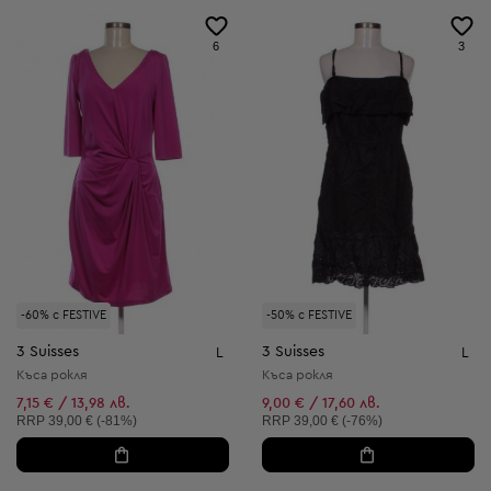
6
3
-60% с FESTIVE
-50% с FESTIVE
3 Suisses
3 Suisses
L
L
Къса рокля
Къса рокля
7,15 € / 13,98 лв.
9,00 € / 17,60 лв.
Препоръчителна цена:
Препоръчителна цена:
RRP
39,00 € (-81%)
RRP
39,00 € (-76%)