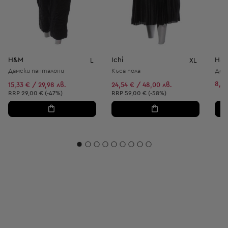
H&M
Ichi
H&
L
XL
Дамски панталони
Къса пола
Дет
8,69
15,33 € / 29,98 лв.
24,54 € / 48,00 лв.
Препоръчителна цена:
Препоръчителна цена:
RRP
29,00 € (-47%)
RRP
59,00 € (-58%)