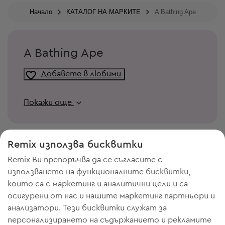
Начало
КАТАЛОГ НА МАРКИТЕ
A Bathing Ape
A Bathing Ape
Добавете в любими
Покажи още
Remix използва бисквитки
Remix Ви препоръчва да се съгласите с
използването на функционалните бисквитки,
които са с маркетинг и аналитични цели и са
осигурени от нас и нашите маркетинг партньори и
анализатори. Тези бисквитки служат за
персонализирането на съдържанието и рекламите
ИМАШ НУЖДА ОТ МЯСТО В