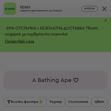
×
REMIX
ИЗТЕГЛИ
Свалете приложението за Android
×
-
20%
ОТСТЪПКА + БЕЗПЛАТНА ДОСТАВКА
Твоят
подарък за първата ти поръчка!
Пазарувай сега
A Bathing Ape
Всички филтри
Размер
Състояние
Цвят
1