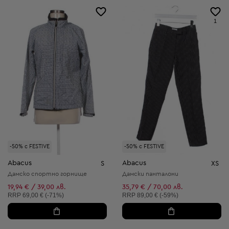
1
-50% с FESTIVE
-50% с FESTIVE
Abacus
Abacus
S
XS
Дамско спортно горнище
Дамски панталони
19,94 € / 39,00 лв.
35,79 € / 70,00 лв.
Препоръчителна цена:
Препоръчителна цена:
RRP
69,00 € (-71%)
RRP
89,00 € (-59%)