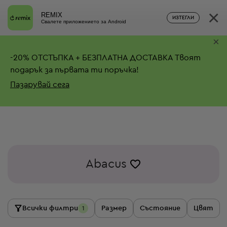
×
REMIX
ИЗТЕГЛИ
Свалете приложението за Android
×
-
20%
ОТСТЪПКА + БЕЗПЛАТНА ДОСТАВКА
Твоят
подарък за първата ти поръчка!
Пазарувай сега
Abacus
Всички филтри
Размер
Състояние
Цвят
1