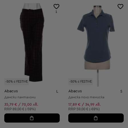
1
-50% с FESTIVE
-50% с FESTIVE
Abacus
Abacus
L
S
Дамски панталони
Дамска поло тениска
35,79 € / 70,00 лв.
17,89 € / 34,99 лв.
Препоръчителна цена:
Препоръчителна цена:
RRP
89,00 € (-59%)
RRP
59,00 € (-69%)