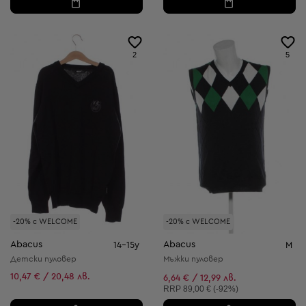
2
5
-20% с WELCOME
-20% с WELCOME
Abacus
Abacus
14-15y
M
Детски пуловер
Мъжки пуловер
10,47 € / 20,48 лв.
6,64 € / 12,99 лв.
Препоръчителна цена:
RRP
89,00 € (-92%)