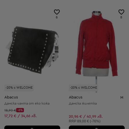
6
8
-20% с WELCOME
-20% с WELCOME
Abacus
Abacus
M
Дамска чанта от еко кожа
Дамска жилетка
Начална цена:
18,90 €
-6%
Discount Price:
Намалена цена:
17,72 € / 34,66 лв.
20,96 € / 40,99 лв.
Препоръчителна цена:
RRP
89,00 € (-76%)