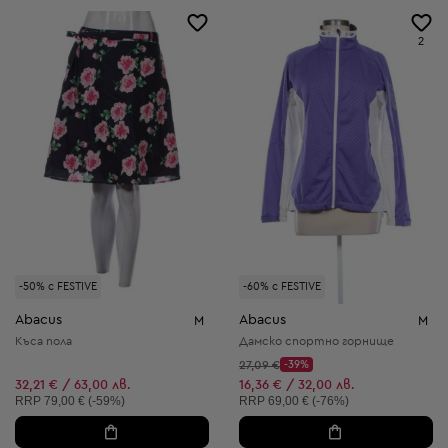
2
-50% с FESTIVE
-60% с FESTIVE
Abacus
Abacus
M
M
Къса пола
Дамско спортно горнище
Начална цена:
27,09 €
-39%
Discount Price:
Намалена цена:
32,21 € / 63,00 лв.
16,36 € / 32,00 лв.
Препоръчителна цена:
Препоръчителна цена:
RRP
79,00 € (-59%)
RRP
69,00 € (-76%)