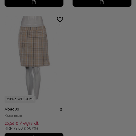
1
-20% с WELCOME
Abacus
S
Къса пола
25,56 € / 49,99 лв.
Препоръчителна цена:
RRP
79,00 € (-67%)