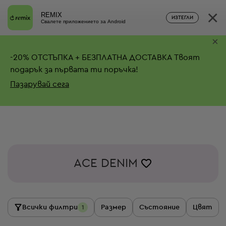
×
REMIX
ИЗТЕГЛИ
Свалете приложението за Android
×
-
20%
ОТСТЪПКА + БЕЗПЛАТНА ДОСТАВКА
Твоят
подарък за първата ти поръчка!
Пазарувай сега
ACE DENIM
Всички филтри
Размер
Състояние
Цвят
1