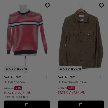
2
-20% с WELCOME
-20% с WELCOME
ACE DENIM
ACE DENIM
XL
XS
Мъжки пуловер
Мъжко преходно яке
Начална цена:
Начална цена:
47,82 €
-25%
23,00 €
-33%
Discount Price:
Discount Price:
Намалена цена:
35,71 € / 69,84 лв.
Намалена цена:
15,33 € / 29,98 лв.
Препоръчителна цена:
RRP
89,00 € (-82%)