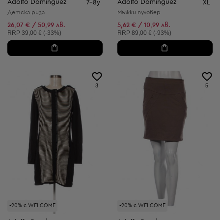
Adolfo Dominguez
Adolfo Dominguez
7-8y
XL
Детска риза
Мъжки пуловер
26,07 € / 50,99 лв.
5,62 € / 10,99 лв.
Препоръчителна цена:
Препоръчителна цена:
RRP
39,00 € (-33%)
RRP
89,00 € (-93%)
3
5
-20% с WELCOME
-20% с WELCOME