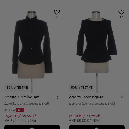
7
17
-50% с FESTIVE
-50% с FESTIVE
Adolfo Dominguez
Adolfo Dominguez
S
M
Дамска риза с дълъг ръкав
Дамска блуза с дълъг ръкав
Начална цена:
21,47 €
-14%
Discount Price:
Намалена цена:
18,40 € / 35,99 лв.
16,00 € / 31,29 лв.
Препоръчителна цена:
Препоръчителна цена:
RRP
79,00 € (-76%)
RRP
69,00 € (-76%)