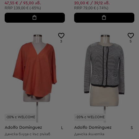
47,55 € / 93,00 лв.
20,00 € / 39,12 лв.
Препоръчителна цена:
Препоръчителна цена:
RRP
139,00 € (-65%)
RRP
79,00 € (-74%)
3
5
-20% с WELCOME
-20% с WELCOME
Adolfo Dominguez
Adolfo Dominguez
L
S
Дамска блуза с къс ръкав
Дамска жилетка