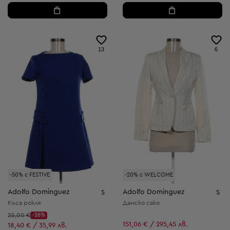
13
6
-50% с FESTIVE
-20% с WELCOME
Adolfo Dominguez
Adolfo Dominguez
S
S
Къса рокля
Дамско сако
Начална цена:
25,00 €
-26%
Discount Price:
151,06 € / 295,45 лв.
Намалена цена:
18,40 € / 35,99 лв.