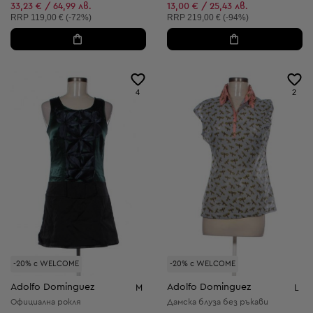
Намалена цена:
33,23 € / 64,99 лв.
13,00 € / 25,43 лв.
Препоръчителна цена:
Препоръчителна цена:
RRP
119,00 € (-72%)
RRP
219,00 € (-94%)
4
2
-20% с WELCOME
-20% с WELCOME
Adolfo Dominguez
Adolfo Dominguez
M
L
Официална рокля
Дамска блуза без ръкави