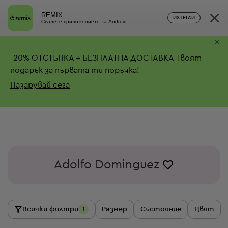
×
REMIX
ИЗТЕГЛИ
Свалете приложението за Android
×
-
20%
ОТСТЪПКА + БЕЗПЛАТНА ДОСТАВКА
Твоят
подарък за първата ти поръчка!
Пазарувай сега
Adolfo Dominguez
Всички филтри
Размер
Състояние
Цвят
1