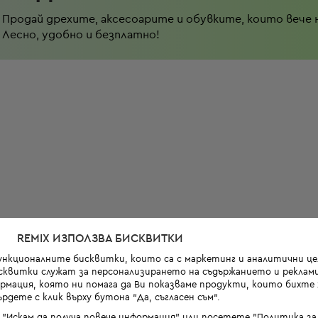
Продай дрехите, аксесоарите и обувките, които вече 
Лесно, удобно и безплатно!
REMIX ИЗПОЛЗВА БИСКВИТКИ
функционалните бисквитки, които са с маркетинг и аналитични цел
квитки служат за персонализирането на съдържанието и реклами
мация, която ни помага да Ви показваме продукти, които бихте х
рдете с клик върху бутона “Да, съгласен съм“.
 "Искам да получа повече информация" или посетете "Политика з