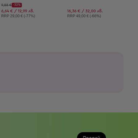
Начална цена:
9,88 €
-32%
Discount Price:
Намалена цена:
6,64 € / 12,99 лв.
16,36 € / 32,00 лв.
Препоръчителна цена:
Препоръчителна цена:
RRP
29,00 € (-77%)
RRP
49,00 € (-66%)