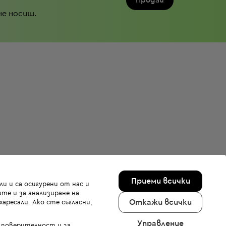
Продай
не носиш.
Приеми всички
и и са осигурени от нас и
те и за анализиране на
Откажи всички
аресали. Ако сте съгласни,
Управление
а поверителност и за