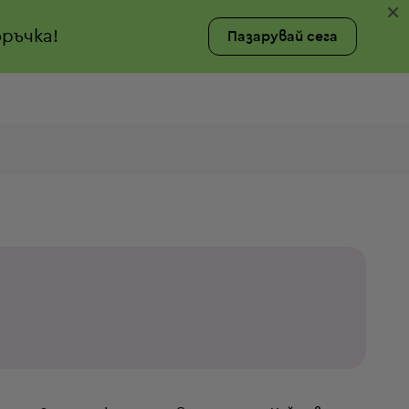
×
ръчка!
Пазарувай сега