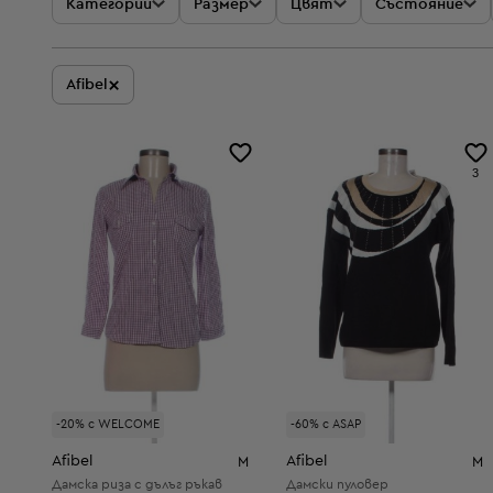
Категории
Размер
Цвят
Състояние
×
Afibel
3
-20% с WELCOME
-60% с ASAP
Afibel
Afibel
M
M
Дамска риза с дълъг ръкав
Дамски пуловер