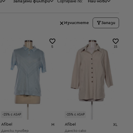
Сортиране по:
и
а
Запазени филтри
Най-нови
Изчистете
Запази
5
15
-25% с ASAP
-25% с ASAP
Afibel
Afibel
M
XL
Дамски пуловер
Дамско сако