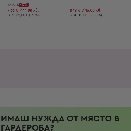
Начална цена:
12,27 €
-37%
Discount Price:
Намалена цена:
7,66 € / 14,98 лв.
8,18 € / 16,00 лв.
Препоръчителна цена:
Препоръчителна цена:
RRP
29,00 € (-73%)
RRP
19,00 € (-56%)
ИМАШ НУЖДА ОТ МЯСТО В
ГАРДЕРОБА?