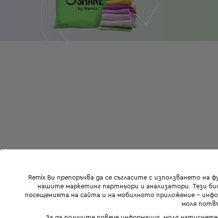
Remix Ви препоръчва да се съгласите с използването на 
нашите маркетинг партньори и анализатори. Тези бис
посещенията на сайта и на мобилното приложение - инфор
моля потвъ
За да получите повече информация, моля натиснете