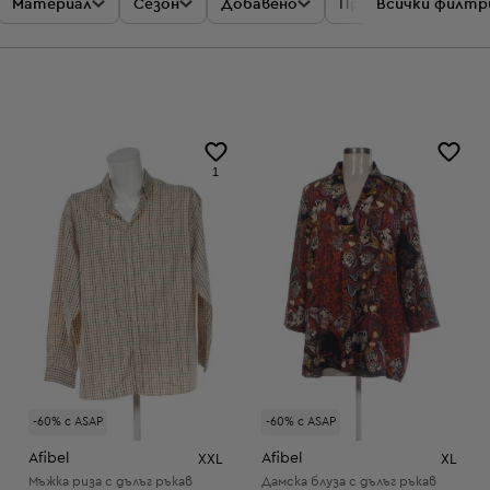
Материал
Сезон
Добавено
Промоции
Всички филтр
Цен
1
-60% с ASAP
-60% с ASAP
Afibel
Afibel
XXL
XL
Мъжка риза с дълъг ръкав
Дамска блуза с дълъг ръкав