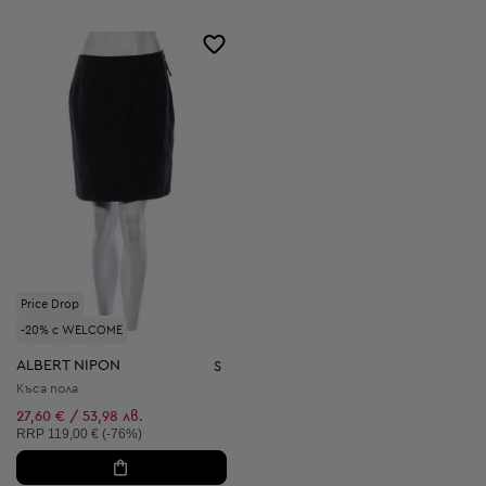
Price Drop
-20% с WELCOME
ALBERT NIPON
S
Къса пола
27,60 € / 53,98 лв.
Препоръчителна цена:
RRP
119,00 € (-76%)