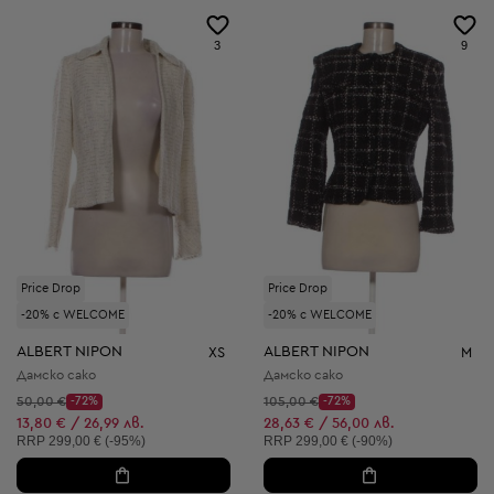
3
9
Price Drop
Price Drop
-20% с WELCOME
-20% с WELCOME
ALBERT NIPON
ALBERT NIPON
XS
M
Дамско сако
Дамско сако
Начална цена:
Начална цена:
50,00 €
-72%
105,00 €
-72%
Discount Price:
Discount Price:
Намалена цена:
Намалена цена:
13,80 € / 26,99 лв.
28,63 € / 56,00 лв.
Препоръчителна цена:
Препоръчителна цена:
RRP
299,00 € (-95%)
RRP
299,00 € (-90%)