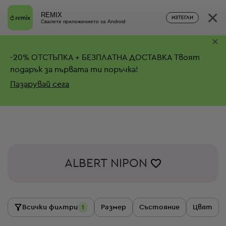
×
REMIX
ИЗТЕГЛИ
Свалете приложението за Android
×
-
20%
ОТСТЪПКА + БЕЗПЛАТНА ДОСТАВКА
Твоят
подарък за първата ти поръчка!
Пазарувай сега
ALBERT NIPON
Всички филтри
Размер
Състояние
Цвят
1