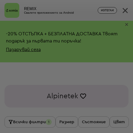
×
REMIX
ИЗТЕГЛИ
Свалете приложението за Android
×
-
20%
ОТСТЪПКА + БЕЗПЛАТНА ДОСТАВКА
Твоят
подарък за първата ти поръчка!
Пазарувай сега
Alpinetek
Всички филтри
Размер
Състояние
Цвят
1