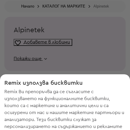
Начало
КАТАЛОГ НА МАРКИТЕ
Alpinetek
Alpinetek
Добавете в любими
Покажи още
Remix използва бисквитки
Remix Ви препоръчва да се съгласите с
използването на функционалните бисквитки,
които са с маркетинг и аналитични цели и са
осигурени от нас и нашите маркетинг партньори и
анализатори. Тези бисквитки служат за
персонализирането на съдържанието и рекламите
ИМАШ НУЖДА ОТ МЯСТО В