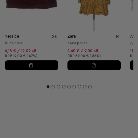
Yessica
Zara
Air 
XS
M
Къса пола
Къса рокля
6,18 € / 12,09 лв.
4,60 € / 9,00 лв.
114,
Препоръчителна цена:
Препоръчителна цена:
Пре
RRP
19,00 € (-67%)
RRP
39,00 € (-88%)
RRP