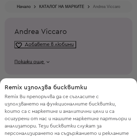
Начало
КАТАЛОГ НА МАРКИТЕ
Andrea Viccaro
Andrea Viccaro
Добавете в любими
Покажи още
Remix използва бисквитки
Remix Ви препоръчва да се съгласите с
използването на функционалните бисквитки,
които са с маркетинг и аналитични цели и са
осигурени от нас и нашите маркетинг партньори и
анализатори. Тези бисквитки служат за
персонализирането на съдържанието и рекламите
ИМАШ НУЖДА ОТ МЯСТО В