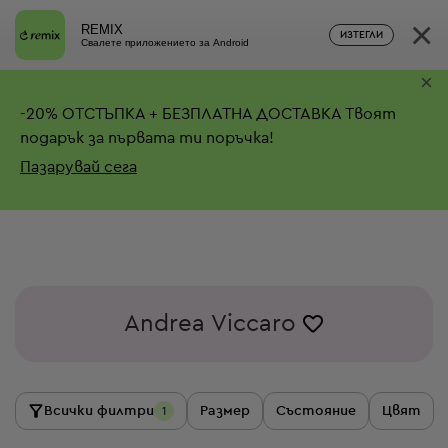
×
REMIX
ИЗТЕГЛИ
Свалете приложението за Android
×
-
20%
ОТСТЪПКА + БЕЗПЛАТНА ДОСТАВКА
Твоят
подарък за първата ти поръчка!
Пазарувай сега
Andrea Viccaro
Всички филтри
Размер
Състояние
Цвят
1