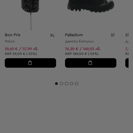
Bon Prix
Palladium
Sin
XL
37
Рокля
Дамски ботуши
Дамс
29,65 € / 57,99 лв.
76,20 € / 149,03 лв.
7,15
Препоръчителна цена:
Препоръчителна цена:
Пре
RRP
39,00 € (-23%)
RRP
189,00 € (-59%)
RRP