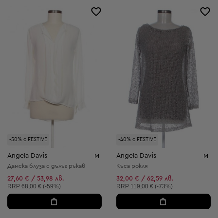
-50% с FESTIVE
-40% с FESTIVE
Angela Davis
Angela Davis
M
M
Дамска блуза с дълъг ръкав
Къса рокля
27,60 € / 53,98 лв.
32,00 € / 62,59 лв.
Препоръчителна цена:
Препоръчителна цена:
RRP
68,00 € (-59%)
RRP
119,00 € (-73%)