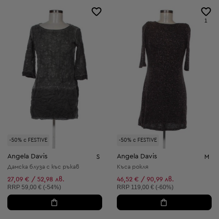
1
-50% с FESTIVE
-50% с FESTIVE
Angela Davis
Angela Davis
S
M
Дамска блуза с къс ръкав
Къса рокля
27,09 € / 52,98 лв.
46,52 € / 90,99 лв.
Препоръчителна цена:
Препоръчителна цена:
RRP
59,00 € (-54%)
RRP
119,00 € (-60%)