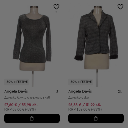
2
-50% с FESTIVE
-50% с FESTIVE
Angela Davis
Angela Davis
S
XL
Дамска блуза с дълъг ръкав
Дамско сако
27,60 € / 53,98 лв.
26,58 € / 51,99 лв.
Препоръчителна цена:
Препоръчителна цена:
RRP
68,00 € (-59%)
RRP
159,00 € (-83%)