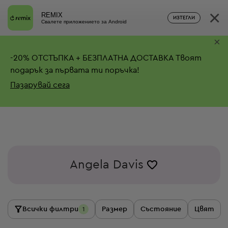
×
REMIX
ИЗТЕГЛИ
Свалете приложението за Android
×
-
20%
ОТСТЪПКА + БЕЗПЛАТНА ДОСТАВКА
Твоят
подарък за първата ти поръчка!
Пазарувай сега
Angela Davis
Всички филтри
Размер
Състояние
Цвят
1