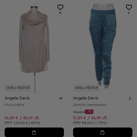
8
2
-50% с FESTIVE
-50% с FESTIVE
Angela Davis
Angela Davis
M
S
Къса рокля
Дамски панталони
Начална цена:
19,42 €
-7%
Discount Price:
Намалена цена:
41,00 € / 80,19 лв.
17,89 € / 34,99 лв.
Препоръчителна цена:
Препоръчителна цена:
RRP
119,00 € (-65%)
RRP
89,00 € (-79%)