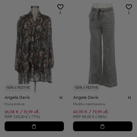
2
1
-50% с FESTIVE
-50% с FESTIVE
Angela Davis
Angela Davis
M
M
Къса рокля
Мъжки панталони
26,58 € / 51,99 лв.
40,90 € / 79,99 лв.
Препоръчителна цена:
Препоръчителна цена:
RRP
119,00 € (-77%)
RRP
99,00 € (-58%)