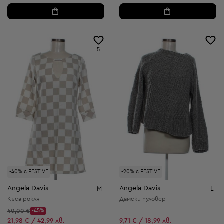
5
-40% с FESTIVE
-20% с FESTIVE
Angela Davis
Angela Davis
M
L
Къса рокля
Дамски пуловер
Начална цена:
40,00 €
-45%
Discount Price:
Намалена цена:
21,98 € / 42,99 лв.
9,71 € / 18,99 лв.