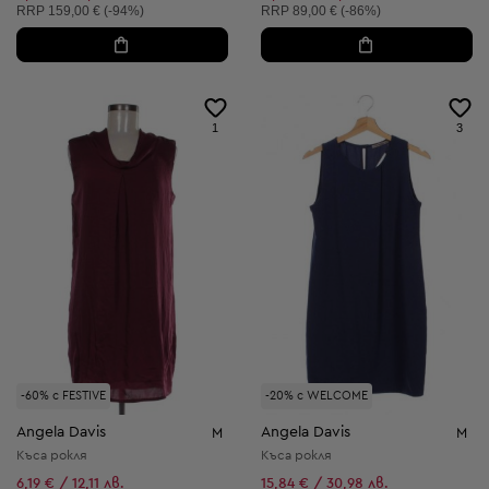
Препоръчителна цена:
Препоръчителна цена:
RRP
159,00 € (-94%)
RRP
89,00 € (-86%)
1
3
-60% с FESTIVE
-20% с WELCOME
Angela Davis
Angela Davis
M
M
Къса рокля
Къса рокля
6,19 € / 12,11 лв.
15,84 € / 30,98 лв.