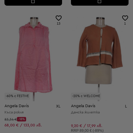
13
1
-60% с FESTIVE
-20% с WELCOME
Angela Davis
Angela Davis
XL
L
Къса рокля
Дамска жилетка
Начална цена:
83,34 €
-18%
Discount Price:
Намалена цена:
68,00 € / 133,00 лв.
9,20 € / 17,99 лв.
Препоръчителна цена:
RRP
89,00 € (-89%)