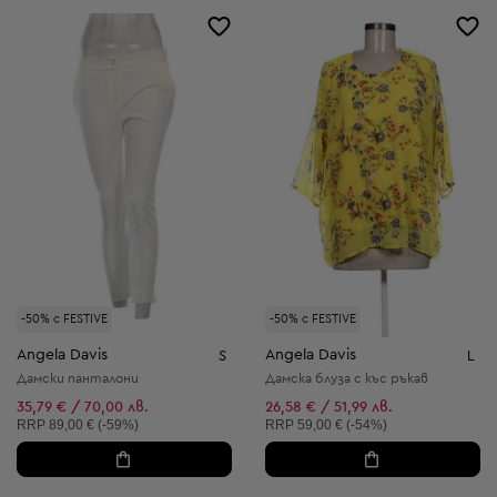
-50% с FESTIVE
-50% с FESTIVE
Angela Davis
Angela Davis
S
L
Дамски панталони
Дамска блуза с къс ръкав
35,79 € / 70,00 лв.
26,58 € / 51,99 лв.
Препоръчителна цена:
Препоръчителна цена:
RRP
89,00 € (-59%)
RRP
59,00 € (-54%)