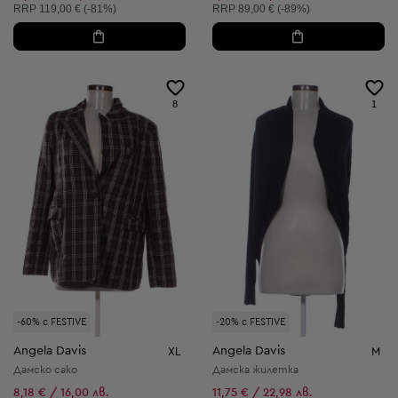
Препоръчителна цена:
Препоръчителна цена:
RRP
119,00 € (-81%)
RRP
89,00 € (-89%)
8
1
-60% с FESTIVE
-20% с FESTIVE
Angela Davis
Angela Davis
XL
M
Дамско сако
Дамска жилетка
8,18 € / 16,00 лв.
11,75 € / 22,98 лв.