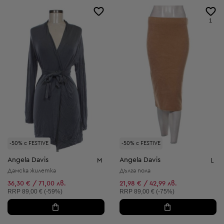
1
-50% с FESTIVE
-50% с FESTIVE
Angela Davis
Angela Davis
M
L
Дамска жилетка
Дълга пола
36,30 € / 71,00 лв.
21,98 € / 42,99 лв.
Препоръчителна цена:
Препоръчителна цена:
RRP
89,00 € (-59%)
RRP
89,00 € (-75%)