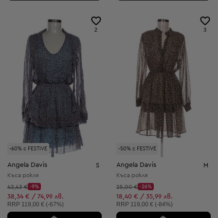
2
3
-60% с FESTIVE
-50% с FESTIVE
Angela Davis
Angela Davis
S
M
Къса рокля
Къса рокля
Начална цена:
Начална цена:
42,43 €
-9%
25,00 €
-26%
Discount Price:
Discount Price:
Намалена цена:
Намалена цена:
38,34 € / 74,99 лв.
18,40 € / 35,99 лв.
Препоръчителна цена:
Препоръчителна цена:
RRP
119,00 € (-67%)
RRP
119,00 € (-84%)