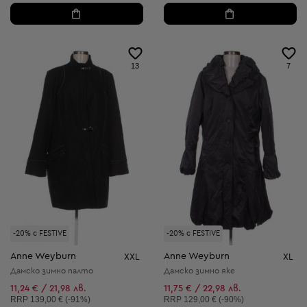
13
7
-20% с FESTIVE
-20% с FESTIVE
Anne Weyburn
Anne Weyburn
XXL
XL
Дамско зимно палто
Дамско зимно яке
11,24 € / 21,98 лв.
11,75 € / 22,98 лв.
Препоръчителна цена:
Препоръчителна цена:
RRP
139,00 € (-91%)
RRP
129,00 € (-90%)