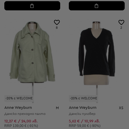
8
2
-20% с WELCOME
-20% с WELCOME
Anne Weyburn
Anne Weyburn
M
XS
Дамско преходно палто
Дамски пуловер
12,27 € / 24,00 лв.
5,62 € / 10,99 лв.
Препоръчителна цена:
Препоръчителна цена:
RRP
139,00 € (-91%)
RRP
59,00 € (-90%)