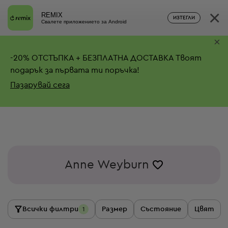
×
REMIX
ИЗТЕГЛИ
Свалете приложението за Android
×
-
20%
ОТСТЪПКА + БЕЗПЛАТНА ДОСТАВКА
Твоят
подарък за първата ти поръчка!
Пазарувай сега
Anne Weyburn
Всички филтри
Размер
Състояние
Цвят
1