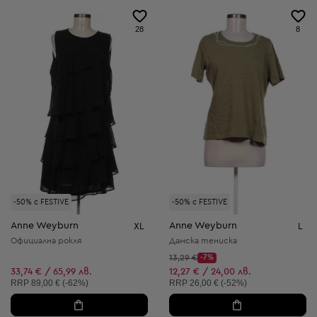
28
8
-50% с FESTIVE
-50% с FESTIVE
Anne Weyburn
Anne Weyburn
XL
L
Официална рокля
Дамска тениска
Начална цена:
13,29 €
-7%
Discount Price:
Намалена цена:
33,74 € / 65,99 лв.
12,27 € / 24,00 лв.
Препоръчителна цена:
Препоръчителна цена:
RRP
89,00 € (-62%)
RRP
26,00 € (-52%)