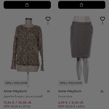
1
3
-20% с WELCOME
-20% с WELCOME
Anne Weyburn
Anne Weyburn
M
XL
Дамска блуза с дълъг ръкав
Къса пола
15,84 € / 30,98 лв.
4,09 € / 8,00 лв.
Препоръчителна цена:
Препоръчителна цена:
RRP
49,00 € (-67%)
RRP
59,00 € (-93%)