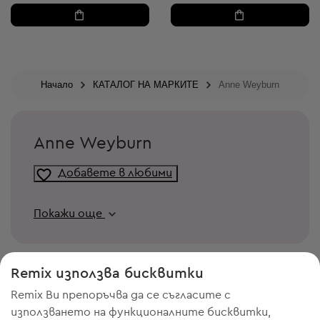
Начало
КАТАЛОГ НА МАРКИТЕ
Anne Weyburn
Anne Weyburn
Добавете в любими
Покажи още
Remix използва бисквитки
Remix Ви препоръчва да се съгласите с
използването на функционалните бисквитки,