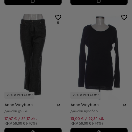
5
-20% с WELCOME
-20% с WELCOME
Anne Weyburn
Anne Weyburn
M
M
Дамски дънки
Дамски пуловер
17,47 € / 34,17 лв.
15,00 € / 29,34 лв.
Препоръчителна цена:
Препоръчителна цена:
RRP
59,00 € (-70%)
RRP
59,00 € (-74%)