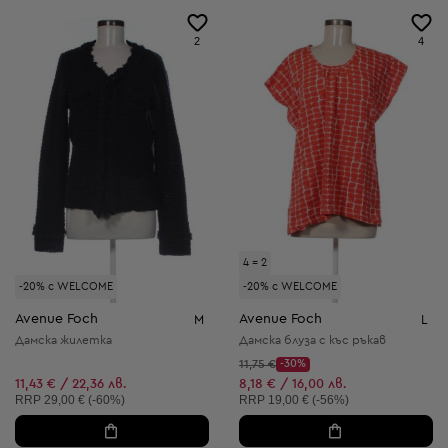
2
4
4 = 2
-20% с WELCOME
-20% с WELCOME
Avenue Foch
Avenue Foch
M
L
Дамска жилетка
Дамска блуза с къс ръкав
Начална цена:
11,75 €
-30%
Discount Price:
Намалена цена:
11,43 € / 22,36 лв.
8,18 € / 16,00 лв.
Препоръчителна цена:
Препоръчителна цена:
RRP
29,00 € (-60%)
RRP
19,00 € (-56%)