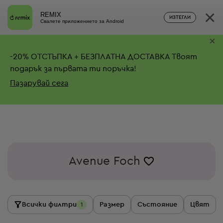
×
REMIX
ИЗТЕГЛИ
Свалете приложението за Android
×
-
20%
ОТСТЪПКА + БЕЗПЛАТНА ДОСТАВКА
Твоят
подарък за първата ти поръчка!
Пазарувай сега
Avenue Foch
Всички филтри
Размер
Състояние
Цвят
1