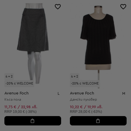
4 = 2
4 = 2
-20% с WELCOME
-20% с WELCOME
Avenue Foch
Avenue Foch
L
M
Къса пола
Дамски пуловер
11,75 € / 22,98 лв.
10,22 € / 19,99 лв.
Препоръчителна цена:
Препоръчителна цена:
RRP
19,00 € (-38%)
RRP
28,00 € (-63%)