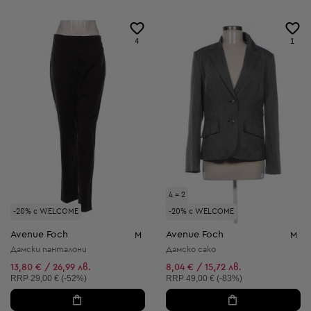
4
1
4 = 2
-20% с WELCOME
-20% с WELCOME
Avenue Foch
Avenue Foch
M
M
Дамски панталони
Дамско сако
13,80 € / 26,99 лв.
8,04 € / 15,72 лв.
Препоръчителна цена:
Препоръчителна цена:
RRP
29,00 € (-52%)
RRP
49,00 € (-83%)