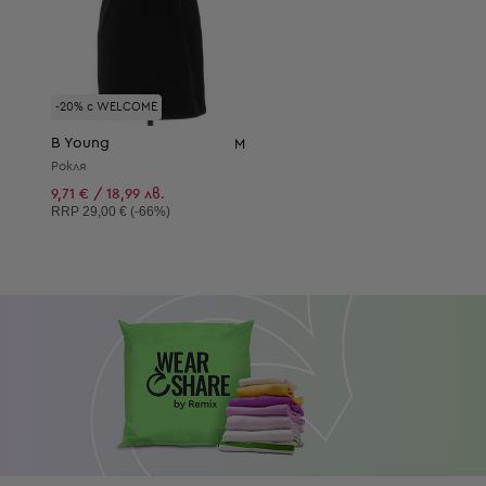
-20% с WELCOME
B Young
M
Рокля
9,71 € / 18,99 лв.
Препоръчителна цена:
RRP
29,00 € (-66%)