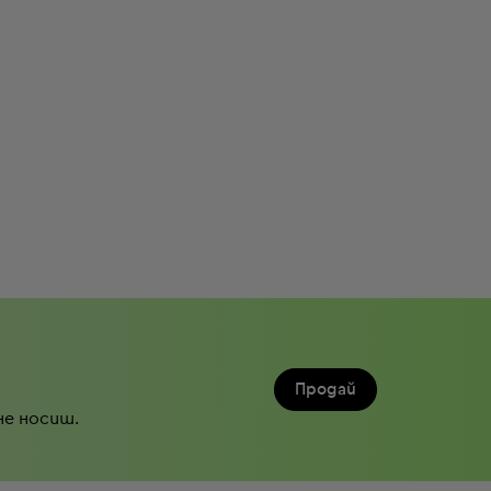
Продай
не носиш.