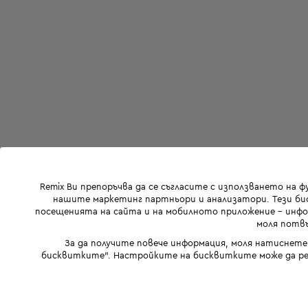
Remix Ви препоръчва да се съгласите с използването на 
нашите маркетинг партньори и анализатори. Тези бис
посещенията на сайта и на мобилното приложение - инфор
моля потвъ
За да получите повече информация, моля натиснете
бисквитките". Настройките на бисквитките може да ре