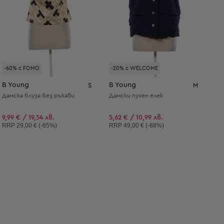
-60% с FOMO
-20% с WELCOME
B Young
B Young
S
M
Дамска блуза без ръкави
Дамски пухен елек
9,99 € / 19,54 лв.
5,62 € / 10,99 лв.
Препоръчителна цена:
Препоръчителна цена:
RRP
29,00 € (-65%)
RRP
49,00 € (-88%)