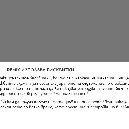
REMIX ИЗПОЛЗВА БИСКВИТКИ
функционалните бисквитки, които са с маркетинг и аналитични цел
квитки служат за персонализирането на съдържанието и реклами
мация, която ни помага да Ви показваме продукти, които бихте х
рдете с клик върху бутона “Да, съгласен съм“.
 "Искам да получа повече информация" или посетете "Политика з
дактирате по всяко време, като посетите "Настройки на бискви