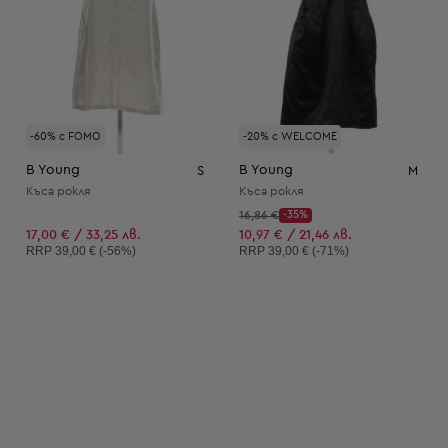
-60% с FOMO
-20% с WELCOME
B Young
B Young
S
M
Къса рокля
Къса рокля
Начална цена:
16,86 €
-35%
Discount Price:
Намалена цена:
17,00 € / 33,25 лв.
10,97 € / 21,46 лв.
Препоръчителна цена:
Препоръчителна цена:
RRP
39,00 € (-56%)
RRP
39,00 € (-71%)