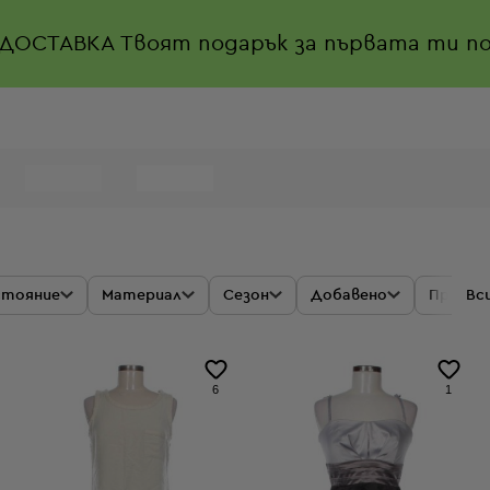
 ДОСТАВКА
Твоят подарък за първата ти по
стояние
Материал
Сезон
Добавено
Промоц
Вс
6
1