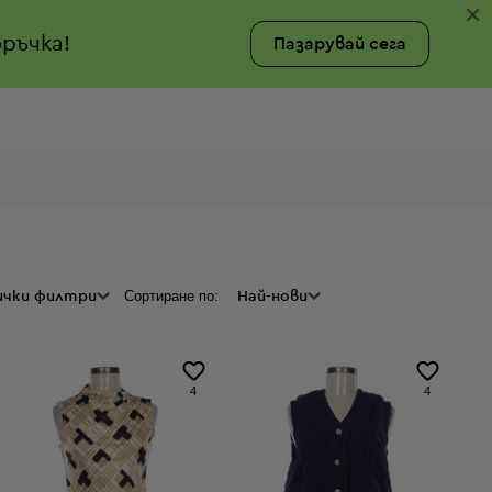
×
ръчка!
Пазарувай сега
Сортиране по:
ии
ички филтри
Цена
Най-нови
4
4