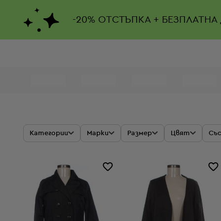
-
20%
ОТСТЪПКА + БЕЗПЛАТНА
Продукти
Категории
Марки
Размер
Цвят
Съ