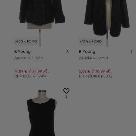
-70% с FOMO
-70% с FOMO
B Young
B Young
S
L
Дамски шлифер
Дамска жилетка
17,89 € / 34,99 лв.
5,62 € / 10,99 лв.
Препоръчителна цена:
Препоръчителна цена:
RRP
69,00 € (-74%)
RRP
29,00 € (-80%)
1