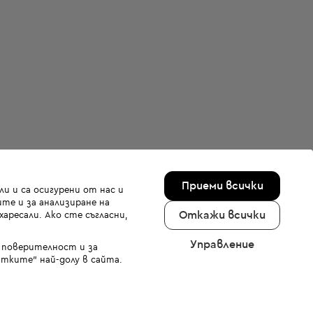
Приеми всички
и и са осигурени от нас и
те и за анализиране на
Откажи всички
аресали. Ако сте съгласни,
Управление
а поверителност и за
тките" най-долу в сайта.